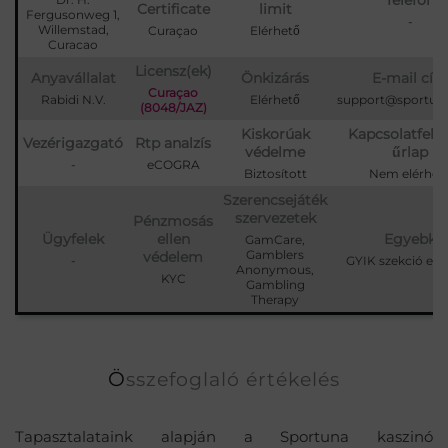
Certificate
limit
Fergusonweg 1,
-
Willemstad,
Curaçao
Elérhető
Curacao
Licensz(ek)
Anyavállalat
Önkizárás
E-mail cím
Curaçao
Rabidi N.V.
Elérhető
support@sportun
(8048/JAZ)
Kiskorúak
Kapcsolatfelév
Vezérigazgató
Rtp analzís
védelme
űrlap
-
eCOGRA
Biztosított
Nem elérhet
Szerencsejáték
szervezetek
Pénzmosás
Ügyfelek
ellen
Egyebk
GamCare,
Gamblers
védelem
-
GYIK szekció elé
Anonymous,
KYC
Gambling
Therapy
Összefoglaló értékelés
Tapasztalataink alapján a Sportuna kaszinó