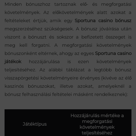
Minden bónuszhoz tartoznak elő- és megforgatási
követelmények. Az előkövetelmények alatt azokat a
feltételeket értjük, amik egy
Sportuna casino bónusz
megszerzéséhez szükségesek. A bónusz jóváírása után
viszont a bónuszt és sokszor a befizetett összeget is
meg kell forgatni. A megforgatási követelmények
bónuszonként eltérnek, ahogy az egyes
Sportuna casino
játékok
hozzájárulása is ezen követelmények
teljesítéséhez. Az alábbi táblázat a legtöbb bónusz
visszapörgetési követelményeire érvényes (kivéve az élő
kaszinós bónuszokat, illetve azokat, amelyeknél a
bónusz felhasználási feltételei másként rendelkeznek):
Hozzájárulás mértéke a
megforgatási
Játéktípus
követelmények
teljesítéséhez