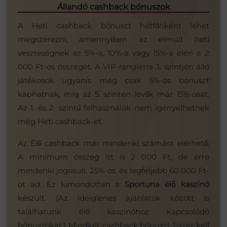
Állandó cashback bónuszok
A Heti cashback bónuszt hétfőnként lehet
megszerezni, amennyiben az elmúlt heti
veszteségnek az 5%-a, 10%-a vagy 15%-a eléri a 2
000 Ft-os összeget. A VIP-ranglétra 3. szintjén álló
játékosok ugyanis még csak 5%-os bónuszt
kaphatnak, míg az 5. szinten levők már 15%-osat.
Az 1. és 2. szintű felhasználók nem igényelhetnek
még Heti cashback-et.
Az Élő cashback már mindenki számára elérhető.
A minimum összeg itt is 2 000 Ft, de erre
mindenki jogosult. 25%-os, és legfeljebb 60 000 Ft-
ot ad. Ez kimondottan a
Sportuna élő kaszinó
készült. (Az ideiglenes ajánlatok között is
találhatunk élő kaszinóhoz kapcsolódó
bónuszokat.) Mindkét cashback bónuszt 1-szer kell