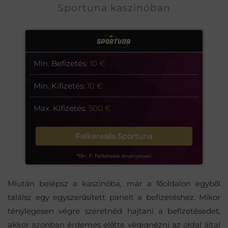
Sportuna kaszinóban
Min. Befizetés:
10 €
Min. Kifizetés:
10 €
Max. Kifizetés:
500 €
Felkeresés Sportuna
*18+; F. Feltételek érvényesek!
Miután belépsz a kaszinóba, már a főoldalon egyből
találsz egy egyszerűsített panelt a befizetéshez. Mikor
ténylegesen végre szeretnéd hajtani a befizetésedet,
akkor azonban érdemes előtte végignézni az oldal által