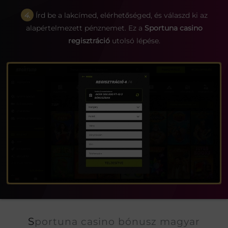
4.
Írd be a lakcímed, elérhetőséged, és válaszd ki az
alapértelmezett pénznemet. Ez a
Sportuna casino
regisztráció
utolsó lépése.
Sportuna casino bónusz magyar