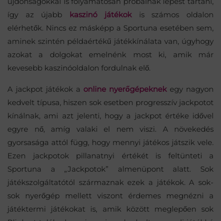
újdonságokkal is folyamatosan próbálnak lépést tartani,
így az újabb
kaszinó játékok
is számos oldalon
elérhetők. Nincs ez másképp a Sportuna esetében sem,
aminek szintén példaértékű játékkínálata van, úgyhogy
azokat a dolgokat emelnénk most ki, amik már
kevesebb kaszinóoldalon fordulnak elő.
A jackpot játékok a
online nyerőgépeknek
egy nagyon
kedvelt típusa, hiszen sok esetben progresszív jackpotot
kínálnak, ami azt jelenti, hogy a jackpot értéke idővel
egyre nő, amíg valaki el nem viszi. A növekedés
gyorsasága attól függ, hogy mennyi játékos játszik vele.
Ezen jackpotok pillanatnyi értékét is feltünteti a
Sportuna a „Jackpotok” almenüpont alatt. Sok
játékszolgáltatótól származnak ezek a játékok. A sok-
sok nyerőgép mellett viszont érdemes megnézni a
játéktermi játékokat is, amik között meglepően sok