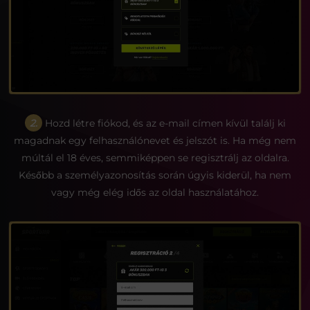
2.
Hozd létre fiókod, és az e-mail címen kívül találj ki
magadnak egy felhasználónevet és jelszót is. Ha még nem
múltál el 18 éves, semmiképpen se regisztrálj az oldalra.
Később a személyazonosítás során úgyis kiderül, ha nem
vagy még elég idős az oldal használatához.