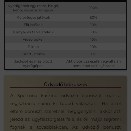
Nyerőgépek egy része, bingó,
100%
kenó, kaparós sorsjegy
Különleges játékok
50%
Élő játékok
10%
Kártya- és táblajátékok
10%
Video póker
10%
Plinko
10%
Kizárt játékok
0%
Jackpot és más tiltott
Aktív bónusz esetén egyáltalán
nyerőgépek
nem lehet velük játszani
Üdvözlő bónuszok
A Sportuna kaszinó üdvözlő bónuszát már a
regisztráció során ki tudod választani. Ha attól
eltérő bónuszt szeretnél megigényelni, akkor azt
jelezd az ügyfélszolgálat felé, és ők majd segíteni
fognak a továbbiakban. Az üdvözlő bónuszt