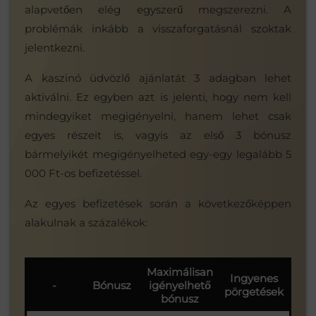
alapvetően elég egyszerű megszerezni. A
problémák inkább a visszaforgatásnál szoktak
jelentkezni.
A kaszinó üdvözlő ajánlatát 3 adagban lehet
aktiválni. Ez egyben azt is jelenti, hogy nem kell
mindegyiket megigényelni, hanem lehet csak
egyes részeit is, vagyis az első 3 bónusz
bármelyikét megigényelheted egy-egy legalább 5
000 Ft-os befizetéssel.
Az egyes befizetések során a következőképpen
alakulnak a százalékok:
Maximálisan
Ingyenes
-
Bónusz
igényelhető
pörgetések
bónusz