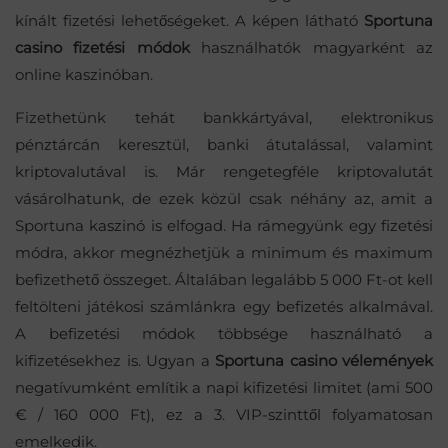
kínált fizetési lehetőségeket. A képen látható
Sportuna
casino fizetési módok
használhatók magyarként az
online kaszinóban.
Fizethetünk tehát bankkártyával, elektronikus
pénztárcán keresztül, banki átutalással, valamint
kriptovalutával is. Már rengetegféle kriptovalutát
vásárolhatunk, de ezek közül csak néhány az, amit a
Sportuna kaszinó is elfogad. Ha rámegyünk egy fizetési
módra, akkor megnézhetjük a minimum és maximum
befizethető összeget. Általában legalább 5 000 Ft-ot kell
feltölteni játékosi számlánkra egy befizetés alkalmával.
A befizetési módok többsége használható a
kifizetésekhez is. Ugyan a
Sportuna casino vélemények
negatívumként említik a napi kifizetési limitet (ami 500
€ / 160 000 Ft), ez a 3. VIP-szinttől folyamatosan
emelkedik.