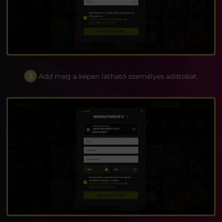
3.
Add meg a képen látható személyes adatokat.