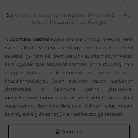
Sportuna casino magyar IP-címről - Az
oldal hozzáférhetősége
A
Sportuna kaszinó
kapui számos ország játékosai előtt
nyitva állnak. Szerencsére Magyarországon is elérhető
az oldal, így nem kell bemutatunk az alternatív linkeket.
Erre ugyanis csak abban az esetben lenne szükség, ha a
magyar hatóságok korlátoznák az online kaszinó
hozzáférhetőségét. Jelen esetben viszont szabadon
játszhatunk a Sportuna casino játékokkal,
igényelhetünk bónuszokat, és részt vehetünk az oldal
versenyein is. Remélhetőleg ez a jövőben is így marad,
és még sokáig élvezhetjük a kaszinó szolgáltatásait.
🏆 Sportuna: