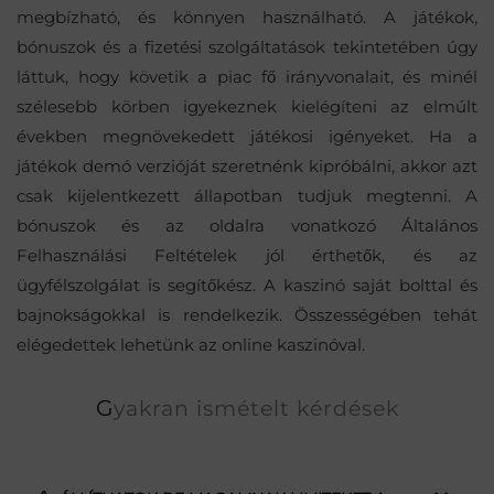
megbízható, és könnyen használható. A játékok,
bónuszok és a fizetési szolgáltatások tekintetében úgy
láttuk, hogy követik a piac fő irányvonalait, és minél
szélesebb körben igyekeznek kielégíteni az elmúlt
években megnövekedett játékosi igényeket. Ha a
játékok demó verzióját szeretnénk kipróbálni, akkor azt
csak kijelentkezett állapotban tudjuk megtenni. A
bónuszok és az oldalra vonatkozó Általános
Felhasználási Feltételek jól érthetők, és az
ügyfélszolgálat is segítőkész. A kaszinó saját bolttal és
bajnokságokkal is rendelkezik. Összességében tehát
elégedettek lehetünk az online kaszinóval.
Gyakran ismételt kérdések