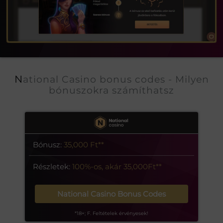
National Casino bonus codes - Milyen
bónuszokra számíthatsz
Bónusz:
35,000 Ft**
Részletek:
100%-os, akár 35,000Ft**
National Casino Bonus Codes
*18+; F. Feltételek érvényesek!