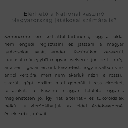
Elérhető a National kaszinó
Magyarország játékosai számára is?
Szerencsére nem kell attól tartanunk, hogy az oldal
nem engedi regisztrálni és játszani a magyar
játékosokat saját, eredeti IP-címükön keresztül,
ráadásul már egyből magyar nyelven is jön be. Itt még
arra sem igazán érzünk késztetést, hogy átváltsunk az
angol verzióra, mert nem akarjuk nézni a rosszul
sikerült gépi fordítás által generált furcsa címeket,
feliratokat; a kaszinó magyar felülete ugyanis
meglehetősen jó. Így hát alternatív és tüköroldalak
nélkül is kipróbálhatjuk az oldal érdekesebbnél
érdekesebb játékait.