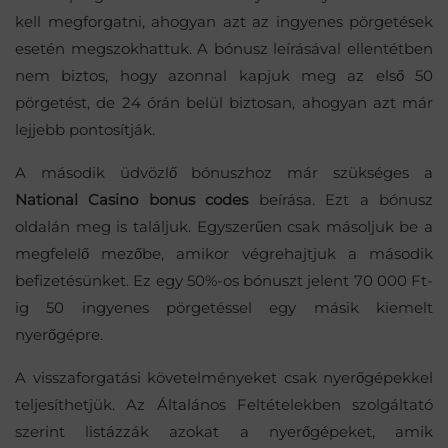
kell megforgatni, ahogyan azt az ingyenes pörgetések
esetén megszokhattuk. A bónusz leírásával ellentétben
nem biztos, hogy azonnal kapjuk meg az első 50
pörgetést, de 24 órán belül biztosan, ahogyan azt már
lejjebb pontosítják.
A második üdvözlő bónuszhoz már szükséges a
National Casino bonus codes
beírása. Ezt a bónusz
oldalán meg is találjuk. Egyszerűen csak másoljuk be a
megfelelő mezőbe, amikor végrehajtjuk a második
befizetésünket. Ez egy 50%-os bónuszt jelent 70 000 Ft-
ig 50 ingyenes pörgetéssel egy másik kiemelt
nyerőgépre.
A visszaforgatási követelményeket csak nyerőgépekkel
teljesíthetjük. Az Általános Feltételekben szolgáltató
szerint listázzák azokat a nyerőgépeket, amik