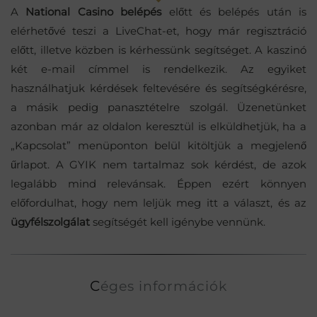
A
National Casino belépés
előtt és belépés után is
elérhetővé teszi a LiveChat-et, hogy már regisztráció
előtt, illetve közben is kérhessünk segítséget. A kaszinó
két e-mail címmel is rendelkezik. Az egyiket
használhatjuk kérdések feltevésére és segítségkérésre,
a másik pedig panasztételre szolgál. Üzenetünket
azonban már az oldalon keresztül is elküldhetjük, ha a
„Kapcsolat” menüponton belül kitöltjük a megjelenő
űrlapot. A GYIK nem tartalmaz sok kérdést, de azok
legalább mind relevánsak. Éppen ezért könnyen
előfordulhat, hogy nem leljük meg itt a választ, és az
ügyfélszolgálat
segítségét kell igénybe vennünk.
Céges információk