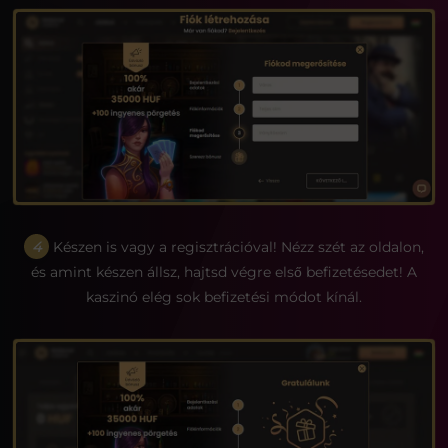
4
Készen is vagy a regisztrációval! Nézz szét az oldalon,
és amint készen állsz, hajtsd végre első befizetésedet! A
kaszinó elég sok befizetési módot kínál.