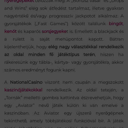
nyerőgépeket
célozzák meg. A „Bónusz vásár” és „Drops
and Wins” elég sok átfedést tartalmaz, illetve gyakran
nagyértékű és/vagy progresszív jackpotot alkalmaz. A
gyorsjátékok („Fast Games”) között találunk
bingót
,
kenót
és kaparós
sorsjegyeke
t is. Emellett a blackjack és
a rulett is saját menüpontot kapott. Bátran
kijelenthetjük, hogy
elég nagy választékkal rendelkezik
az oldal minden fő játéktípus terén
, hiszen ha
rákeresünk egy tábla-, kártya- vagy gyorsjátékra, akkor
számos eredményt fogunk kapni.
A
NationalCasino
viszont nem csupán a megszokott
kaszinójátékokkal
rendelkezik. Az oldal tetején, a
„Tornák” melletti gombra kattintva észrevehetjük, hogy
egy „Aviator” nevű játék külön ki van emelve a
kaszinóban. Az Aviator egy újszerű nyerőgépnek
tekinthető, amely többjátékosi funkcióval bír. A játék