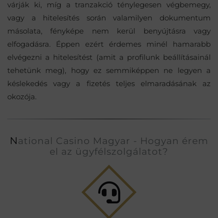
várják ki, míg a tranzakció ténylegesen végbemegy,
vagy a hitelesítés során valamilyen dokumentum
másolata, fényképe nem kerül benyújtásra vagy
elfogadásra. Éppen ezért érdemes minél hamarabb
elvégezni a hitelesítést (amit a profilunk beállításainál
tehetünk meg), hogy ez semmiképpen ne legyen a
késlekedés vagy a fizetés teljes elmaradásának az
okozója.
National Casino Magyar - Hogyan érem
el az ügyfélszolgálatot?