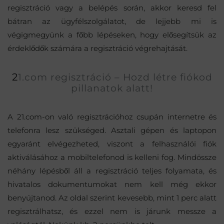
regisztráció vagy a belépés során, akkor keresd fel
bátran az ügyfélszolgálatot, de lejjebb mi is
végigmegyünk a főbb lépéseken, hogy elősegítsük az
érdeklődők számára a regisztráció végrehajtását.
21.com regisztráció – Hozd létre fiókod
pillanatok alatt!
A 21.com-on való regisztrációhoz csupán internetre és
telefonra lesz szükséged. Asztali gépen és laptopon
egyaránt elvégezheted, viszont a felhasználói fiók
aktiválásához a mobiltelefonod is kelleni fog. Mindössze
néhány lépésből áll a regisztráció teljes folyamata, és
hivatalos dokumentumokat nem kell még ekkor
benyújtanod. Az oldal szerint kevesebb, mint 1 perc alatt
regisztrálhatsz, és ezzel nem is járunk messze a