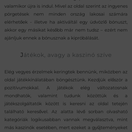
valamikor újra is indul. Mivel az oldal szerint az ingyenes
pörgetések nem minden ország lakosai számára
elérhetőek - illetve ha aktiváltál egy üdvözlő bónuszt,
akkor egy másikat később már nem tudsz – ezért nem
ajánljuk ennek a bónusznak a kipróbálását.
Játékok, avagy a kaszinó szíve
Elég vegyes érzelmek keringtek bennünk, miközben az
oldal játékkínálatában böngésztünk. Kezdjük először a
pozitívumokkal. A játékok elég változatosnak
mondhatók, valamint tudunk közöttük és a
játékszolgáltatók között is keresni az oldal tetején
található keresővel. Az alatta lévő sorban olvasható
kategóriák logikusabban vannak megválasztva, mint
más kaszinók esetében, mert ezeket a gyűjteményeket