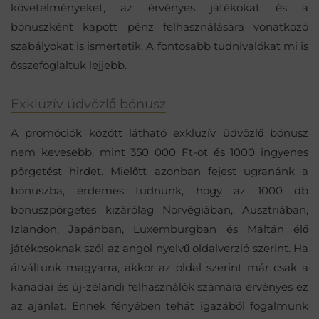
követelményeket, az érvényes játékokat és a
bónuszként kapott pénz felhasználására vonatkozó
szabályokat is ismertetik. A fontosabb tudnivalókat mi is
összefoglaltuk lejjebb.
Exkluzív üdvözlő bónusz
A promóciók között látható exkluzív üdvözlő bónusz
nem kevesebb, mint 350 000 Ft-ot és 1000 ingyenes
pörgetést hirdet. Mielőtt azonban fejest ugranánk a
bónuszba, érdemes tudnunk, hogy az 1000 db
bónuszpörgetés kizárólag Norvégiában, Ausztriában,
Izlandon, Japánban, Luxemburgban és Máltán élő
játékosoknak szól az angol nyelvű oldalverzió szerint. Ha
átváltunk magyarra, akkor az oldal szerint már csak a
kanadai és új-zélandi felhasználók számára érvényes ez
az ajánlat. Ennek fényében tehát igazából fogalmunk