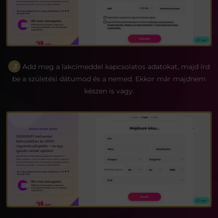
3
Add meg a lakcímeddel kapcsolatos adatokat, majd írd
be a születési dátumod és a nemed. Ekkor már majdnem
készen is vagy.