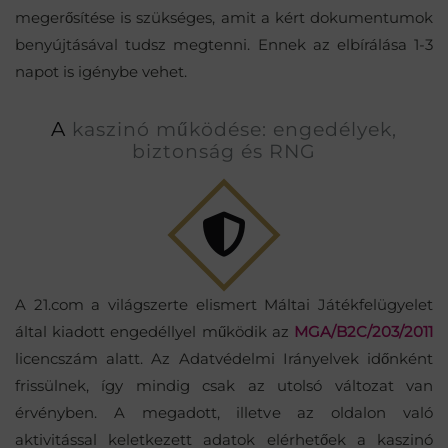
megerősítése is szükséges, amit a kért dokumentumok
benyújtásával tudsz megtenni. Ennek az elbírálása 1-3
napot is igénybe vehet.
A kaszinó működése: engedélyek,
biztonság és RNG
A 21.com a világszerte elismert Máltai Játékfelügyelet
által kiadott engedéllyel működik az
MGA/B2C/203/2011
licencszám alatt. Az Adatvédelmi Irányelvek időnként
frissülnek, így mindig csak az utolsó változat van
érvényben. A megadott, illetve az oldalon való
aktivitással keletkezett adatok elérhetőek a kaszinó