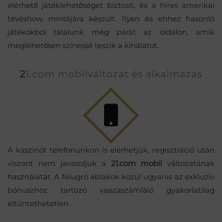
elérhető játéklehetőséget biztosít, és a híres amerikai
tévéshow mintájára készült. Ilyen és ehhez hasonló
játékokból találunk még párat az oldalon, amik
meglehetősen színessé teszik a kínálatot.
21.com mobilváltozat és alkalmazás
A kaszinót telefonunkon is elérhetjük, regisztráció után
viszont nem javasoljuk a
21.com mobil
változatának
használatát. A felugró ablakok közül ugyanis az exkluzív
bónuszhoz tartozó visszaszámláló gyakorlatilag
eltüntethetetlen.