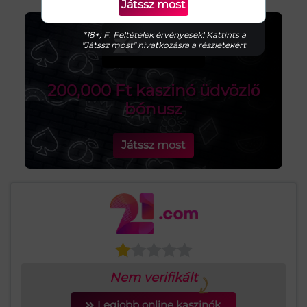
Játssz most
*18+; F. Feltételek érvényesek! Kattints a
"Játssz most" hivatkozásra a részletekért
200,000 Ft kaszinó üdvözlő
bónusz
Játssz most
Nem verifikált
Legjobb online kaszinók