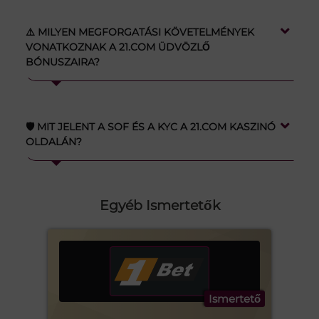
⚠️ MILYEN MEGFORGATÁSI KÖVETELMÉNYEK
VONATKOZNAK A 21.COM ÜDVÖZLŐ
BÓNUSZAIRA?
🛡️ MIT JELENT A SOF ÉS A KYC A 21.COM KASZINÓ
OLDALÁN?
Egyéb Ismertetők