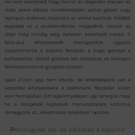
Ha nem szeretnéd, hogy hamar az idegeidre menjen az
oldal, akkor először mindenképpen asztali gépen vagy
laptopon érdemes használni az online kaszinót. Később
legalább ez a problémaforrás megszűnik, viszont az
oldal még mindig elég nehezen kezelhető marad. A
felül-alul elhelyezkedő menüpontok ugyanis
összetömörítik a kaszinó felületét, a Súgó gombja a
befizetéshez vezető gombra lett ráillesztve, és könnyen
félrenyomhatunk görgetés közben.
Igazi 21.com app nem létezik, de lehetőségünk van a
weboldal kihelyezésére a telefonunk főoldalán külön
ikon formájában. Ezt legkönnyebben úgy tehetjük meg,
ha a böngésző legördülő menüoszlopára kattintva
rámegyünk az „Alkalmazás telepítése” opcióra.
Pénzügyek: be- és kifizetés a kaszinó