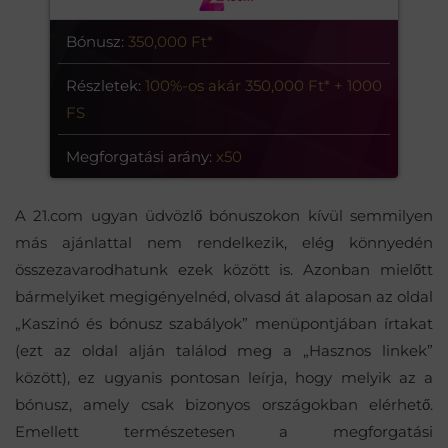
Bónusz:
350,000 Ft*
Részletek:
100%-os akár 350,000 Ft* + 1000
FS
Megforgatási arány:
x50
A 21.com ugyan üdvözlő bónuszokon kívül semmilyen
más ajánlattal nem rendelkezik, elég könnyedén
összezavarodhatunk ezek között is. Azonban mielőtt
bármelyiket megigényelnéd, olvasd át alaposan az oldal
„Kaszinó és bónusz szabályok” menüpontjában írtakat
(ezt az oldal alján találod meg a „Hasznos linkek”
között), ez ugyanis pontosan leírja, hogy melyik az a
bónusz, amely csak bizonyos országokban elérhető.
Emellett természetesen a megforgatási